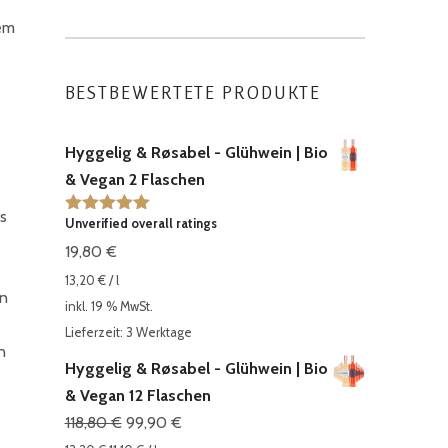
dem
BESTBEWERTETE PRODUKTE
Hyggelig & Røsabel - Glühwein | Bio
& Vegan 2 Flaschen
s
Unverified overall ratings
Bewertet mit
5.00
von 5
19,80
€
13,20
€
/
l
en
inkl. 19 % MwSt.
Lieferzeit: 3 Werktage
n
Hyggelig & Røsabel - Glühwein | Bio
& Vegan 12 Flaschen
Ursprünglicher
Aktueller
118,80
€
99,90
€