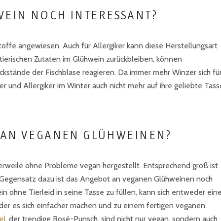
WEIN NOCH INTERESSANT?
toffe angewiesen. Auch für Allergiker kann diese Herstellungsart
tierischen Zutaten im Glühwein zurückbleiben, können
ückstände der Fischblase reagieren. Da immer mehr Winzer sich fü
und Allergiker im Winter auch nicht mehr auf ihre geliebte Tass
T AN VEGANEN GLÜHWEINEN?
lerweile ohne Probleme vegan hergestellt. Entsprechend groß ist
 Gegensatz dazu ist das Angebot an veganen Glühweinen noch
in ohne Tierleid in seine Tasse zu füllen, kann sich entweder ein
er es sich einfacher machen und zu einem fertigen veganen
el
, der trendige Rosé-Punsch, sind nicht nur vegan, sondern auch