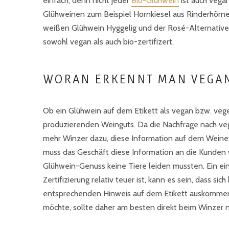
einfach, denn nicht jeder
Bio-Glühwein
ist auch vega
Glühweinen zum Beispiel Hornkiesel aus Rinderhörner
weißen Glühwein Hyggelig und der Rosé-Alternative R
sowohl vegan als auch bio-zertifizert.
WORAN ERKENNT MAN VEGA
Ob ein Glühwein auf dem Etikett als vegan bzw. veget
produzierenden Weinguts. Da die Nachfrage nach veg
mehr Winzer dazu, diese Information auf dem Weine
muss das Geschäft diese Information an die Kunden we
Glühwein-Genuss keine Tiere leiden mussten. Ein einhe
Zertifizierung relativ teuer ist, kann es sein, dass s
entsprechenden Hinweis auf dem Etikett auskommen, 
möchte, sollte daher am besten direkt beim Winzer 