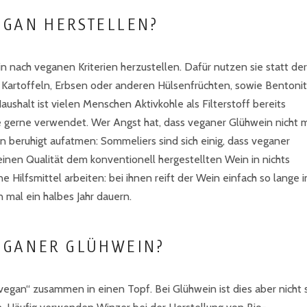
EGAN HERSTELLEN?
 nach veganen Kriterien herzustellen. Dafür nutzen sie statt der
s Kartoffeln, Erbsen oder anderen Hülsenfrüchten, sowie Bentonit
shalt ist vielen Menschen Aktivkohle als Filterstoff bereits
se gerne verwendet. Wer Angst hat, dass veganer Glühwein nicht m
n beruhigt aufatmen: Sommeliers sind sich einig, dass veganer
inen Qualität dem konventionell hergestellten Wein in nichts
e Hilfsmittel arbeiten: bei ihnen reift der Wein einfach so lange 
n mal ein halbes Jahr dauern.
VEGANER GLÜHWEIN?
vegan“ zusammen in einen Topf. Bei Glühwein ist dies aber nicht 