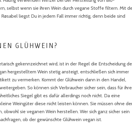
n. Häufig verwenden Winzer bei der Herstellung von Bio-
n, selbst wenn sie ihren Wein durch vegane Stoffe filtern. Mit 
øsabel liegst Du in jedem Fall immer richtig, denn beide sind
NEN GLÜHWEIN?
arisch gekennzeichnet wird, ist in der Regel die Entscheidung de
an hergestelltem Wein stetig ansteigt, entschließen sich immer
tikett zu vermerken. Kommt der Glühwein dann in den Handel,
itergeben. So können sich Verbraucher sicher sein, dass für ihr
itliches Siegel gibt es dafür allerdings noch nicht. Da eine
ich kleine Weingüter diese nicht leisten können. Sie müssen ohne de
obwohl sie veganen Wein herstellen. Wer sich ganz sicher sein
nachfragen, ob der gewünschte Glühwein vegan ist.