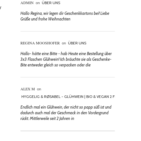
ADMIN
on
ÜBER UNS
r
Hallo Regina, wir legen dir Geschenkkartons bei! Liebe
Grüße und frohe Weihnachten
REGINA MOOSHOFER
on
ÜBER UNS
Hallo- hätte eine Bitte - hab Heute eine Bestellung über
3x3 Flaschen Glühwein! Ich bräuchte sie als Geschenke-
Bite entweder gleich so verpacken oder die
ALEX M
on
HYGGELIG & RØSABEL - GLÜHWEIN | BIO & VEGAN 2 FLASCHEN
Endlich mal ein Glühwein, der nicht so papp süß ist und
dadurch auch mal der Geschmack in den Vordergrund
rückt. Mittlerweile seit 2 Jahren in